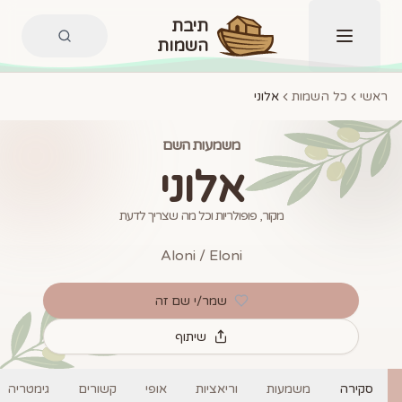
תיבת
השמות
תפריט
ראשי
כל השמות
אלוני
משמעות השם
אלוני
מקור, פופולריות וכל מה שצריך לדעת
Aloni / Eloni
שמר/י שם זה
שיתוף
סקירה
משמעות
וריאציות
אופי
קשורים
גימטריה