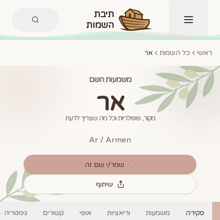
תיבת
השמות
תפריט
ראשי
כל השמות
אר
משמעות השם
אר
מקור, פופולריות וכל מה שצריך לדעת
Ar / Armen
שמר/י שם זה
שיתוף
סקירה
משמעות
וריאציות
אופי
קשורים
גימטריה