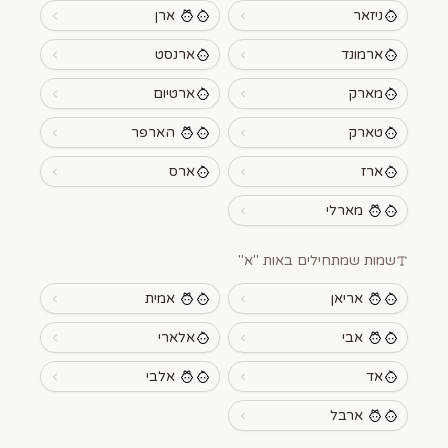
ניזאר
ארן
ארמונד
ארנסט
מארק
ארטיום
טארק
הארפר
ארז
ארס
מארלי
שמות שמתחילים באות "
א
"
אריאן
אמית
אבי
אלארי
אד
אלבי
ארבל