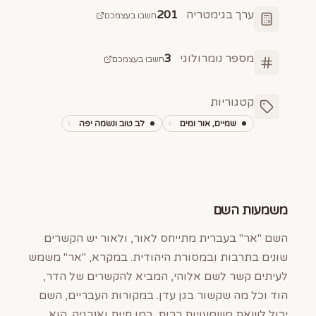
ערך בגימטריה
201
חשבו בעצמכם
מספר נומרולוגי
3
חשבו בעצמכם
קטגוריות
שמיים, אור ומים
לב טוב ונשמה יפה
משמעות השם
השם "אר" בעברית מתייחס לאור, ולאור יש הקשרים
שונים בתרבות ובמסורת היהודית. במקרא, "אר" משמש
לעיתים קשר לשם אלוהי, המביא להקשרים של הדר,
הוד וכל מה שקשור בגן עדן. במקורות העבריים, השם
יכול לשאת משמעויות רבות, כמו חיות ואנרגיה. הוא