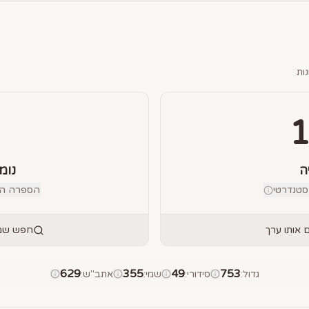
ות
ה
נומ
טנדרטי
הספרה הבוד
אותו ערך
חפש שמו
629
355
49
753
גדול
:
סידורי
:
שמי
:
אתב"ש
: