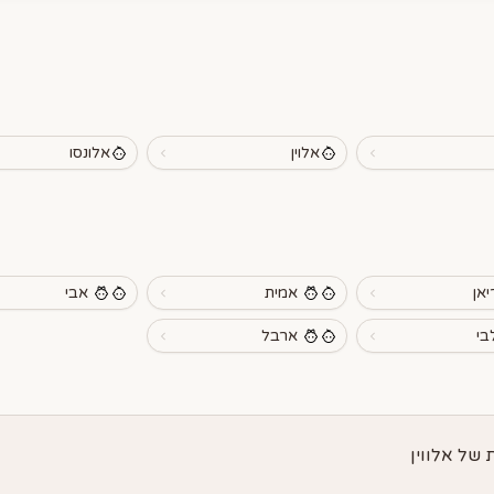
אלוין
אלונסו
יאן
אמית
אבי
בי
ארבל
של אלווין