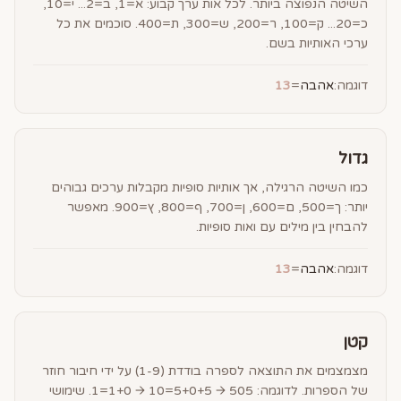
השיטה הנפוצה ביותר. לכל אות ערך קבוע: א=1, ב=2... י=10,
כ=20... ק=100, ר=200, ש=300, ת=400. סוכמים את כל
ערכי האותיות בשם.
דוגמה:
אהבה
=
13
גדול
כמו השיטה הרגילה, אך אותיות סופיות מקבלות ערכים גבוהים
יותר: ך=500, ם=600, ן=700, ף=800, ץ=900. מאפשר
להבחין בין מילים עם ואות סופיות.
דוגמה:
אהבה
=
13
קטן
מצמצמים את התוצאה לספרה בודדת (1-9) על ידי חיבור חוזר
של הספרות. לדוגמה: 505 → 5+0+5=10 → 1+0=1. שימושי