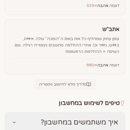
דוגמה:
אהבה
=
535
אתב"ש
צופן עתיק שמחליף כל אות באות ה"הפוכה" שלה: א↔ת,
ב↔ש, ג↔ר וכו'. אחרי ההחלפה מחשבים גימטריה רגילה. שם
השיטה = ההחלפות הראשונות!
דוגמה:
אהבה
=
880
מדריך מלא לחישוב גימטריה
טיפים לשימוש במחשבון
איך משתמשים במחשבון?