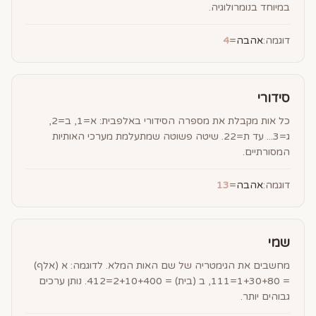
במיוחד בנומרולוגיה.
דוגמה:
אהבה
=
4
סידורי
כל אות מקבלת את מספרה הסידורי באלפבית: א=1, ב=2,
ג=3... עד ת=22. שיטה פשוטה שמתעלמת מערכי האותיות
המסורתיים.
דוגמה:
אהבה
=
13
שמי
מחשבים את הגימטריה של שם האות המלא. לדוגמה: א (אלף)
= 1+30+80=111, ב (בית) = 2+10+400=412. נותן ערכים
גבוהים יותר.