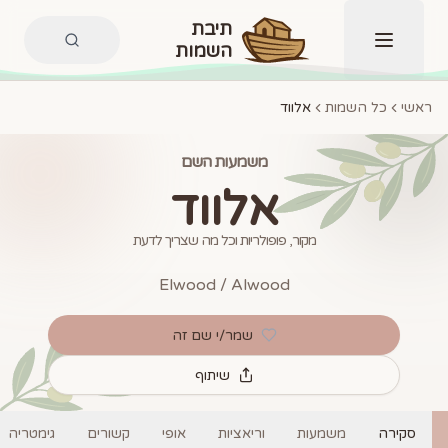
תיבת
השמות
תפריט
ראשי
כל השמות
אלווד
משמעות השם
אלווד
מקור, פופולריות וכל מה שצריך לדעת
Elwood / Alwood
שמר/י שם זה
שיתוף
סקירה
משמעות
וריאציות
אופי
קשורים
גימטריה