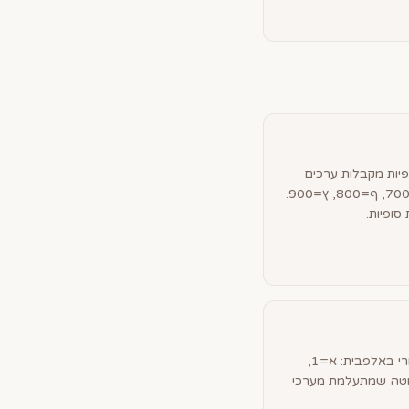
פיות מקבלות ערכים
גבוהים יותר: ך=500, ם=600, ן=700, ף=800, ץ=900.
סופיות.
כל אות מקבלת את מספרה הסידורי באלפבית: א=1,
=22. שיטה פשוטה שמתעלמת מערכי