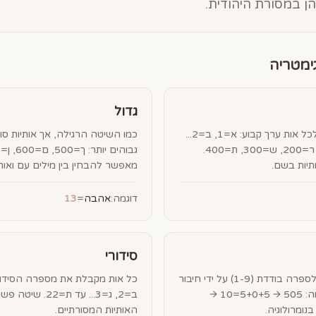
ן במסורת היהודית.
גדול
השיטה הנפוצה ביותר. לכל אות ערך קבוע: א=1, ב=2...
כמו השיטה הרגילה, אך אותיות סו
י=10, כ=20... ק=100, ר=200, ש=300, ת=400.
תיות בשם.
מאפשר להבחין בין מילים עם ואות 
דוגמה:
אהבה
=
13
סידורי
מצמצמים את התוצאה לספרה בודדת (1-9) על ידי חיבור
חוזר של הספרות. לדוגמה: 505 → 5+0+5=10 →
ב=2, ג=3... עד ת
האותיות המסורתיים.