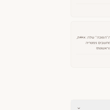
 ה"הפוכה" שלה: א↔ת,
חשבים גימטריה
אשונות!