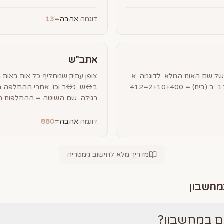
דוגמה:
אהבה
=
13
אתב"ש
ל שם האות המלא. לדוגמה: א
צופן עתיק שמחליף כל אות באות
(אלף) = 1+30+80=111, ב (בית) = 2+10+400=412.
ב↔ש, ג↔ר וכו'. אחרי ההחלפה מ
רגילה. שם השיטה = ההחלפות הר
דוגמה:
אהבה
=
880
מדריך מלא לחישוב גימטריה
מחשבון
 במחשבון?