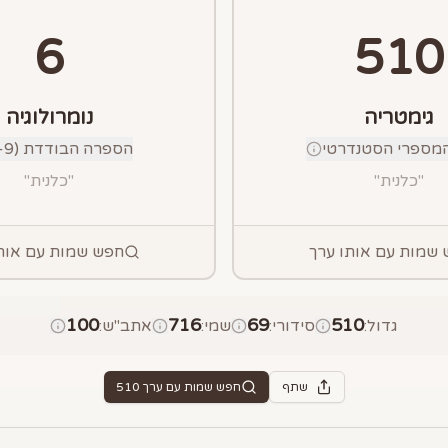
6
510
גימטריה
נומרולוגיה
מספרי הסטנדרטי
הספרה הבודדת (1-9)
"
כלנית
"
"
כלנית
"
שמות עם אותו ערך
חפש שמות עם אות
100
716
69
510
גדול
:
סידורי
:
שמי
:
אתב"ש
:
שתף
חפש שמות עם ערך
510