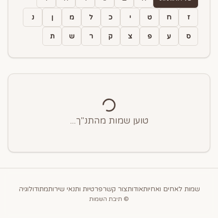
ז
ח
ט
י
כ
ל
מ
ן
נ
ס
ע
פ
צ
ק
ר
ש
ת
טוען שמות מהתנ"ך...
שמות לאחים ואחיות
אודות
צור קשר
פרטיות ותנאי שירות
מתודולוגיה
© תיבת השמות