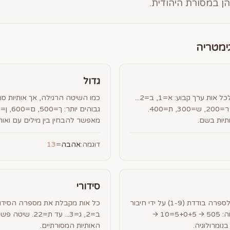
ן במסורת היהודית.
גדול
השיטה הנפוצה ביותר. לכל אות ערך קבוע: א=1, ב=2...
כמו השיטה הרגילה, אך אותיות סו
י=10, כ=20... ק=100, ר=200, ש=300, ת=400.
תיות בשם.
מאפשר להבחין בין מילים עם ואות 
דוגמה:
אהבה
=
13
סידורי
מצמצמים את התוצאה לספרה בודדת (1-9) על ידי חיבור
חוזר של הספרות. לדוגמה: 505 → 5+0+5=10 →
ב=2, ג=3... עד ת
האותיות המסורתיים.