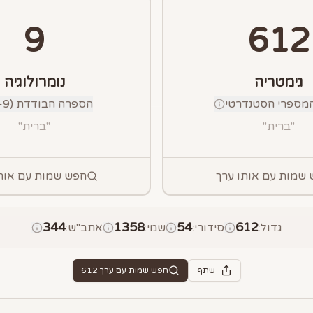
9
612
גימטריה
נומרולוגיה
מספרי הסטנדרטי
הספרה הבודדת (1-9)
"
ברית
"
"
ברית
"
שמות עם אותו ערך
חפש שמות עם אות
344
1358
54
612
גדול
:
סידורי
:
שמי
:
אתב"ש
:
שתף
חפש שמות עם ערך
612