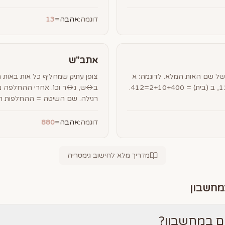
דוגמה:
אהבה
=
13
אתב"ש
ל שם האות המלא. לדוגמה: א
צופן עתיק שמחליף כל אות באות
(אלף) = 1+30+80=111, ב (בית) = 2+10+400=412.
ב↔ש, ג↔ר וכו'. אחרי ההחלפה מ
רגילה. שם השיטה = ההחלפות הר
דוגמה:
אהבה
=
880
מדריך מלא לחישוב גימטריה
מחשבון
 במחשבון?