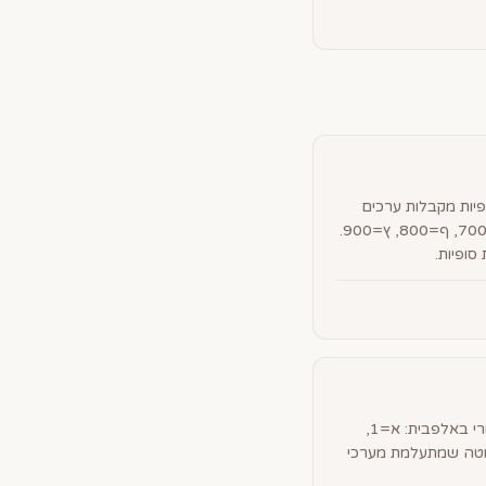
פיות מקבלות ערכים
גבוהים יותר: ך=500, ם=600, ן=700, ף=800, ץ=900.
סופיות.
כל אות מקבלת את מספרה הסידורי באלפבית: א=1,
=22. שיטה פשוטה שמתעלמת מערכי