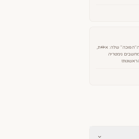
 ה"הפוכה" שלה: א↔ת,
חשבים גימטריה
אשונות!