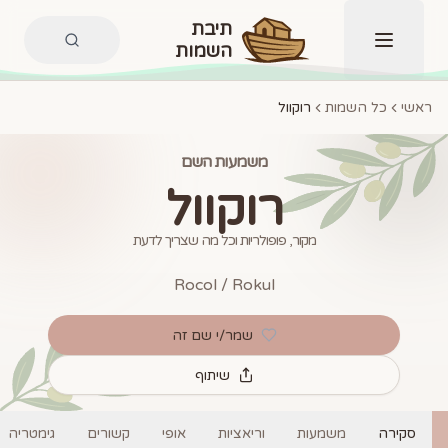
תיבת
השמות
תפריט
ראשי
כל השמות
רוקוול
משמעות השם
רוקוול
מקור, פופולריות וכל מה שצריך לדעת
Rocol / Rokul
שמר/י שם זה
שיתוף
סקירה
משמעות
וריאציות
אופי
קשורים
גימטריה