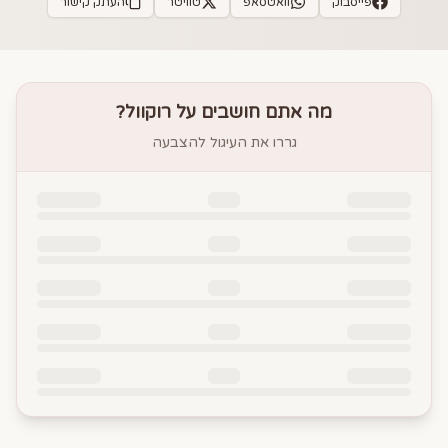
פייסבוק
וואטסאפ
טוויטר
העתק קישור
מה אתם חושבים על
רוקוול
?
גררו את העיגול להצבעה