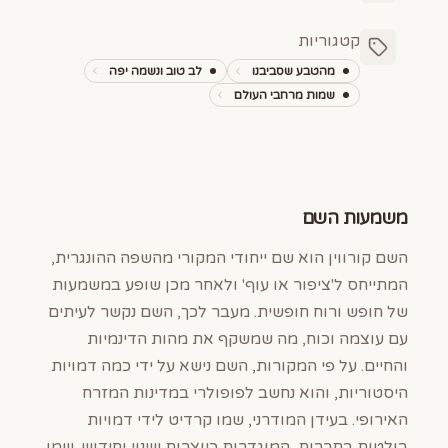
קטגוריות
מהטבע שסביבנו
לב טוב ונשמה יפה
שמות מרחבי העולם
משמעות השם
השם קורווין הוא שם ייחודי המקורי מהשפה ההונגרית,
המתייחס ל'ציפור או עוף' ולאחר מכן שופע במשמעות
של חופש ורוח חופשית. מעבר לכך, השם נקשר לעיתים
עם עוצמה וכוח, מה שמשקף את מהות הדינמיות
והחיים. על פי המקורות, השם נישא על ידי כמה דמויות
היסטוריות, והוא נחשב לפופולרי במדינות המזרח
האירופי. בעידן המודרני, שמו קרדיט לידי דמויות
בולטות בתרבות, המוגדרות כיוצרות שינוי וחידוש. שמו