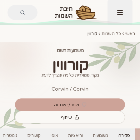
תיבת
השמות
תפריט
ראשי
כל השמות
קורווין
משמעות השם
קורווין
מקור, פופולריות וכל מה שצריך לדעת
Corwin / Corvin
שמר/י שם זה
שיתוף
סקירה
משמעות
וריאציות
אופי
קשורים
גימטריה