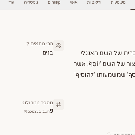
משמעות
וריאציות
אופי
קשורים
גימטריה
עוד
הכי מתאים ל-
בנים
ברית של השם האנגלי
ור של השם 'יוֹסֵף', אשר
סף' שמשמעותו 'להוסיף'
מספר נומרולוגי
9
חשבו בעצמכם