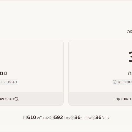
ות
ה
נומ
טנדרטי
הספרה הבוד
אותו ערך
חפש שמו
610
592
36
36
גדול
:
סידורי
:
שמי
:
אתב"ש
: