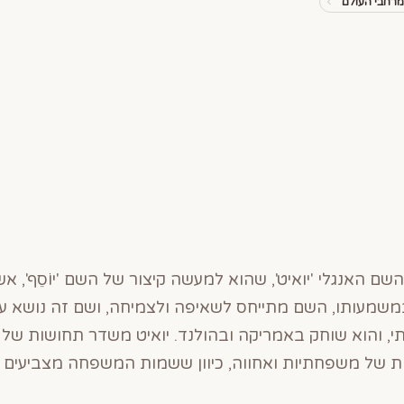
רחבי העולם
ם האנגלי 'יואיט', שהוא למעשה קיצור של השם 'יוֹסֵף', אש
 במשמעותו, השם מתייחס לשאיפה ולצמיחה, ושם זה נושא ע
י, והוא שוחק באמריקה ובהולנד. יואיט משדר תחושות של חו
ות של משפחתיות ואחווה, כיוון ששמות המשפחה מצביעים ע