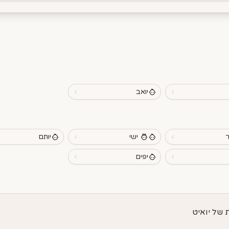
יואב
ר
ישי
יותם
יפים
של יואיט