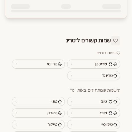
שמות קשורים ל־
טריג
שמות דומים
טריסטן
טרייסי
טרינגד
שמות שמתחילים באות "
ט
"
טוב
טוני
טורי
טארק
טימופיי
טיילור