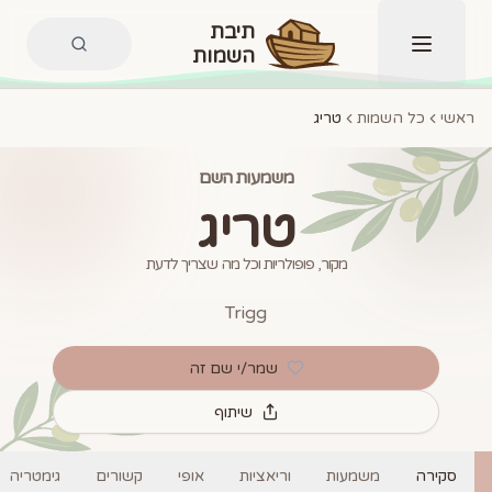
תיבת
השמות
תפריט
ראשי
כל השמות
טריג
משמעות השם
טריג
מקור, פופולריות וכל מה שצריך לדעת
Trigg
שמר/י שם זה
שיתוף
סקירה
משמעות
וריאציות
אופי
קשורים
גימטריה