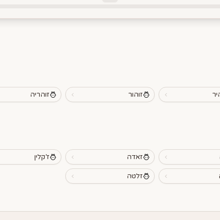
יר
זוהור
זוהריה
זאדה
ז’קלין
זלטה