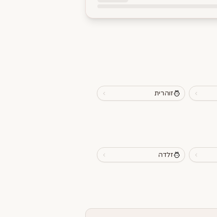
זוהרית
זלדה