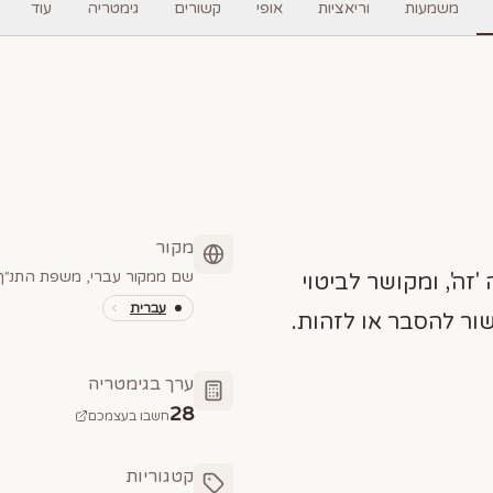
משמעות
וריאציות
אופי
קשורים
גימטריה
עוד
מקור
שם ממקור עברי, משפת התנ״ך 
'זה', ומקושר לביטוי
עברית
ור להסבר או לזהות.
ערך בגימטריה
28
חשבו בעצמכם
קטגוריות