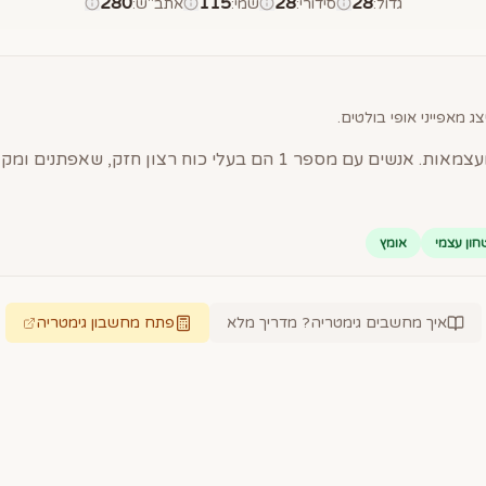
280
115
28
28
גדול
:
סידורי
:
שמי
:
אתב"ש
:
ג מאפייני אופי בולטים.
חון עצמי
אומץ
איך מחשבים גימטריה? מדריך מלא
פתח מחשבון גימטריה