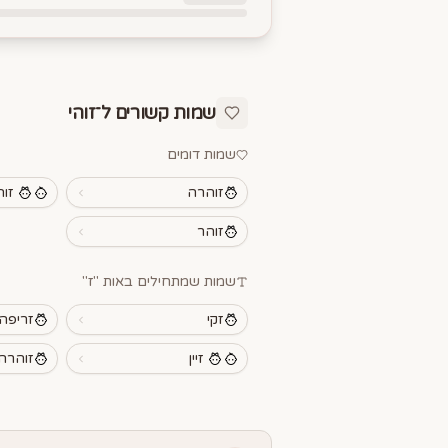
שמות קשורים ל־
זוהי
שמות דומים
זוהרה
זוה
זוהר
שמות שמתחילים באות "
ז
"
זקי
זריפה
זיין
זוהרה