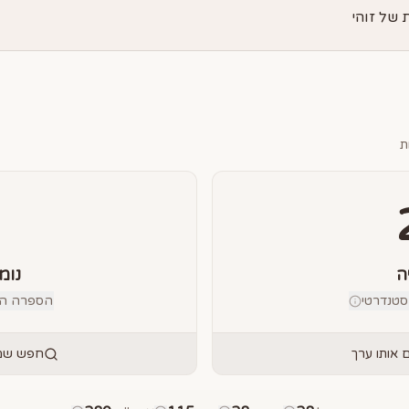
של זוהי
ת
ה
נומ
טנדרטי
הספרה הבוד
אותו ערך
חפש שמו