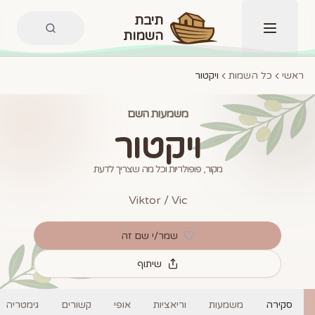
תיבת
השמות
תפריט
ראשי
כל השמות
ויקטור
משמעות השם
ויקטור
מקור, פופולריות וכל מה שצריך לדעת
Viktor / Vic
שמר/י שם זה
שיתוף
סקירה
משמעות
וריאציות
אופי
קשורים
גימטריה