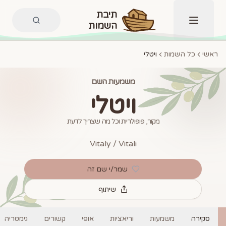
תיבת
השמות
תפריט
ראשי
כל השמות
ויטלי
משמעות השם
ויטלי
מקור, פופולריות וכל מה שצריך לדעת
Vitaly / Vitali
שמר/י שם זה
שיתוף
סקירה
משמעות
וריאציות
אופי
קשורים
גימטריה