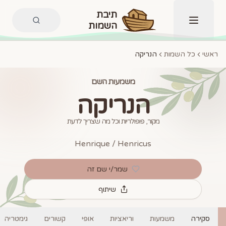
תיבת
השמות
תפריט
ראשי
כל השמות
הנריקה
משמעות השם
הנריקה
מקור, פופולריות וכל מה שצריך לדעת
Henrique / Henricus
שמר/י שם זה
שיתוף
סקירה
משמעות
וריאציות
אופי
קשורים
גימטריה