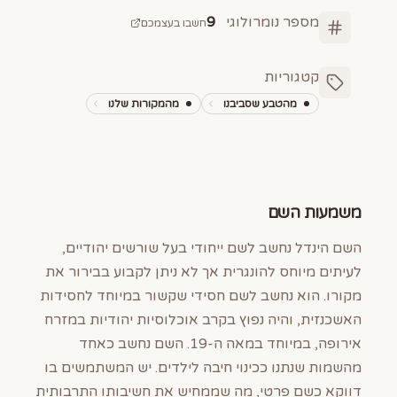
מספר נומרולוגי
9
חשבו בעצמכם
קטגוריות
מהטבע שסביבנו
מהמקורות שלנו
משמעות השם
השם הינדל נחשב לשם ייחודי בעל שורשים יהודיים,
לעיתים מיוחס להונגרית אך לא ניתן לקבוע בבירור את
מקורו. הוא נחשב לשם חסידי שקשור במיוחד לחסידות
האשכנזית, והיה נפוץ בקרב אוכלוסיות יהודיות במזרח
אירופה, במיוחד במאה ה-19. השם נחשב כאחד
מהשמות שנתנו ככינוי חיבה לילדים. יש המשתמשים בו
דווקא כשם פרטי, מה שממחיש את חשיבותו התרבותית