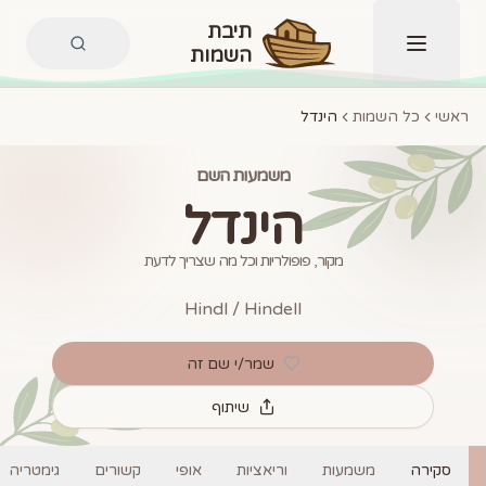
תיבת
השמות
תפריט
ראשי
כל השמות
הינדל
משמעות השם
הינדל
מקור, פופולריות וכל מה שצריך לדעת
Hindl / Hindell
שמר/י שם זה
שיתוף
סקירה
משמעות
וריאציות
אופי
קשורים
גימטריה