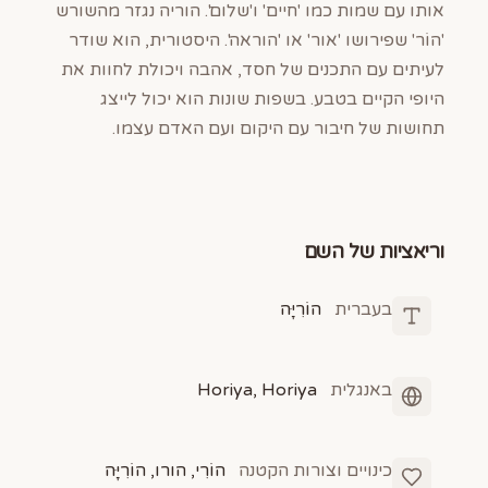
אותו עם שמות כמו 'חיים' ו'שלום'. הוריה נגזר מהשורש
'הוֹר' שפירושו 'אור' או 'הוראה'. היסטורית, הוא שודר
לעיתים עם התכנים של חסד, אהבה ויכולת לחוות את
היופי הקיים בטבע. בשפות שונות הוא יכול לייצג
תחושות של חיבור עם היקום ועם האדם עצמו.
וריאציות של השם
בעברית
הוֹרִיָּה
באנגלית
Horiya, Horiya
כינויים וצורות הקטנה
הוֹרִי, הורו, הוֹרִיָּה