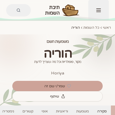
תיבת
השמות
תפריט
ראשי
כל השמות
הוריה
משמעות השם
הוריה
מקור, פופולריות וכל מה שצריך לדעת
Horiya
שמר/י שם זה
שיתוף
סקירה
משמעות
וריאציות
אופי
קשורים
גימטריה