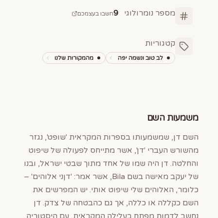
מספר נומרולוגי
9
חשבו בעצמכם
קטגוריות
לב טוב ונשמה יפה
מהמקורות שלנו
משמעות השם
השם דן, שמשמעותו בספרות המקראית 'שופט', נגזר
מהשורש העברי 'דן', אשר מתייחס לפעולה של שיפוט
והחלטה. דן היה שמו של אחד מתוך שבטי ישראל, ובנו
של יעקב מאישה בשם Bila, אשר אמר: 'דןני אלוהים' –
כלומר, האלוהים שלי שיפוט אותי. יש המפרשים את
השם כקללה או כללה, אך גם כהבטחה של צדק. דן
נחשב לדמות מפתח בעלילה המקראית, עם היסטוריה