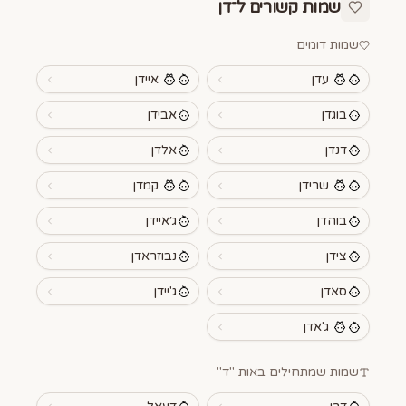
שמות קשורים ל־
דן
שמות דומים
עדן
איידן
בוגדן
אבידן
דנדן
אלדן
שרידן
קמדן
בוהדן
ג׳איידן
צידן
נבוזראדן
סאדן
ג'יידן
ג'אדן
שמות שמתחילים באות "
ד
"