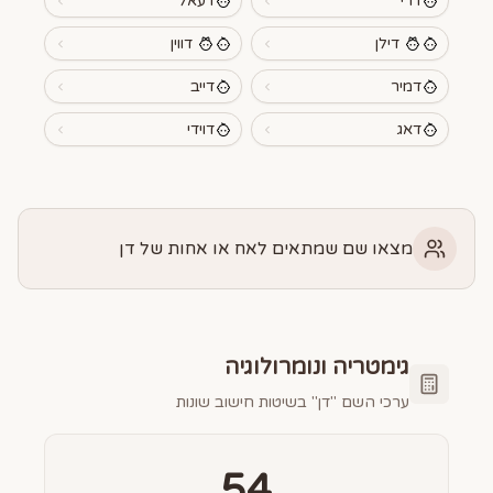
דרי
דעאל
דילן
דווין
דמיר
דייב
דאג
דוידי
מצאו שם שמתאים לאח או אחות של דן
גימטריה ונומרולוגיה
ערכי השם "
דן
" בשיטות חישוב שונות
54