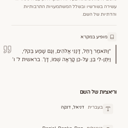
עשירה בשורשיו ובשלל המשתמעויות התרבותיות
והדתיות של השם.
מופיע במקרא
“וַתֹּאמֶר רָחֵל, דָּנַנִּי אֱלֹהִים, וְגַם שָׁמַע בְּקֹלִי,
וַיִּתֶּן-לִי בֵּן; עַל-כֵּן קָרְאָה שְׁמוֹ, דָּן”. בראשית ל’ ו’
וריאציות של השם
בעברית
דניאל, דנקה