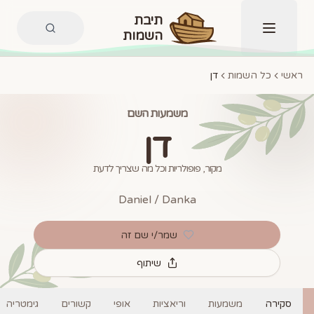
תיבת
השמות
תפריט
ראשי
כל השמות
דן
משמעות השם
דן
מקור, פופולריות וכל מה שצריך לדעת
Daniel / Danka
שמר/י שם זה
שיתוף
סקירה
משמעות
וריאציות
אופי
קשורים
גימטריה