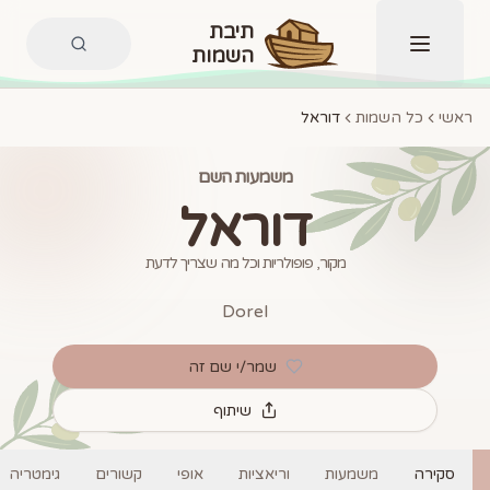
תיבת
השמות
תפריט
ראשי
כל השמות
דוראל
משמעות השם
דוראל
מקור, פופולריות וכל מה שצריך לדעת
Dorel
שמר/י שם זה
שיתוף
סקירה
משמעות
וריאציות
אופי
קשורים
גימטריה