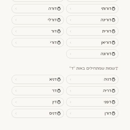
דורותי
דורה
דורינה
דורלי
דורית
דור
דוריאן
דורי
דורונה
שמות שמתחילים באות "
ד
"
דניה
דניא
דריה
דר
דפני
דין
דורן
דניס