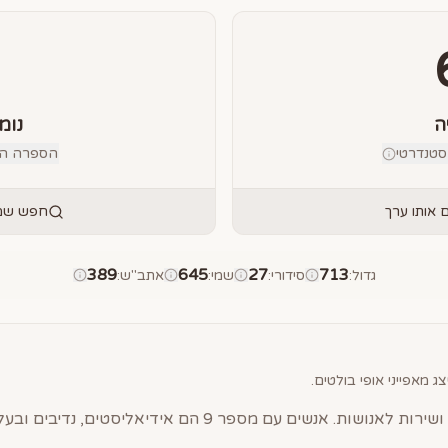
ה
נומ
טנדרטי
הספרה הבוד
אותו ערך
חפש שמו
389
645
27
713
גדול
:
סידורי
:
שמי
:
אתב"ש
:
ג מאפייני אופי בולטים.