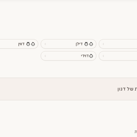
דילן
דווין
דוידי
של דגון
ת