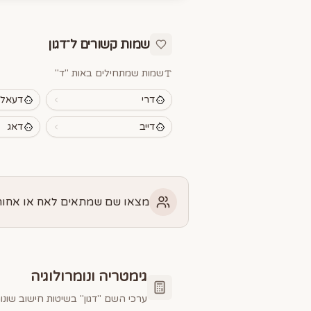
שמות קשורים ל־
דגון
שמות שמתחילים באות "
ד
"
דרי
דעאל
דייב
דאג
מצאו שם שמתאים לאח או אחות 
גימטריה ונומרולוגיה
ערכי השם "
דגון
" בשיטות חישוב שונו