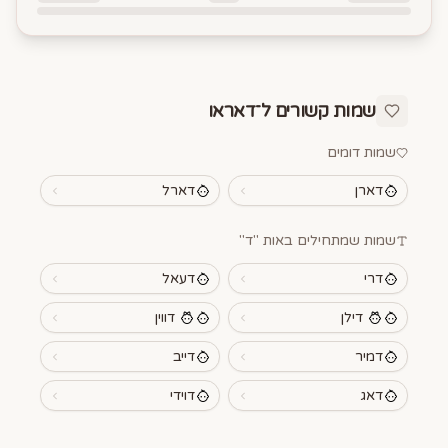
שמות קשורים ל־
דאראו
שמות דומים
דארן
דארל
שמות שמתחילים באות "
ד
"
דרי
דעאל
דילן
דווין
דמיר
דייב
דאג
דוידי