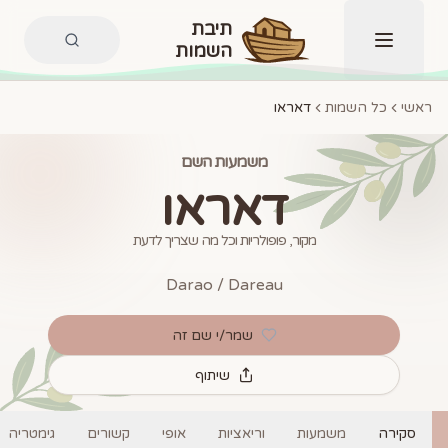
תיבת
השמות
תפריט
ראשי
כל השמות
דאראו
משמעות השם
דאראו
מקור, פופולריות וכל מה שצריך לדעת
Darao / Dareau
שמר/י שם זה
שיתוף
סקירה
משמעות
וריאציות
אופי
קשורים
גימטריה