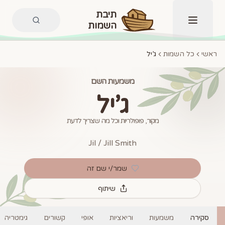
תיבת
השמות
תפריט
ראשי
כל השמות
ג’יל
משמעות השם
ג’יל
מקור, פופולריות וכל מה שצריך לדעת
Jil / Jill Smith
שמר/י שם זה
שיתוף
סקירה
משמעות
וריאציות
אופי
קשורים
גימטריה