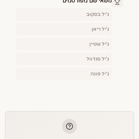
נושאי שם מפורסמים
ג’יל בסקוב
ג’יל ריאן
ג’יל שטיין
ג’יל סנדוול
ג’יל פוגה.