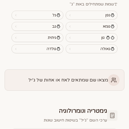
שמות שמתחילים באות "
ג
"
גפן
גל
גומא
גב
גון
גיתית
גאולה
גולדה
מצאו שם שמתאים לאח או אחות של ג’יל
גימטריה ונומרולוגיה
ערכי השם "
ג’יל
" בשיטות חישוב שונות