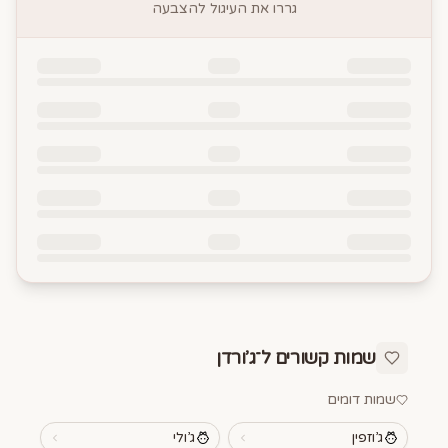
גררו את העיגול להצבעה
שמות קשורים ל־
ג’ורדן
שמות דומים
ג’וזפין
ג’ולי