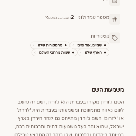
מספר נומרולוגי
2
חשבו בעצמכם
קטגוריות
שמיים, אור ומים
מהמקורות שלנו
הארץ שלנו
שמות מרחבי העולם
משמעות השם
השם ג’ורדן מקורו בעברית הוא ג’ורדן, ושם זה נחשב
לשם גאווה מתמשכת ומשמעותו בעברית היא ‘לרדת’
או ‘לזרום’. השם ג’ורדן מתייחס גם לנהר הירדן בארץ
ישראל, שהוא נהר בעל משמעות דתית ותרבותית רבה,
במיוחד ביהדות ובנצרות, שכן בנהר זה התבצע טבילתו