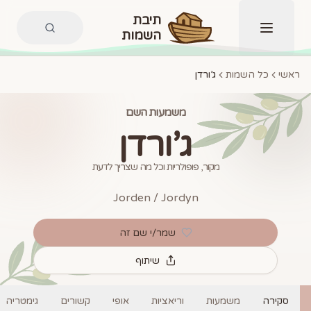
תיבת
השמות
תפריט
ראשי
כל השמות
ג’ורדן
משמעות השם
ג’ורדן
מקור, פופולריות וכל מה שצריך לדעת
Jorden / Jordyn
שמר/י שם זה
שיתוף
סקירה
משמעות
וריאציות
אופי
קשורים
גימטריה