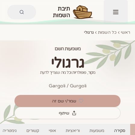
תיבת
השמות
תפריט
ראשי
כל השמות
גרגולי
משמעות השם
גרגולי
מקור, פופולריות וכל מה שצריך לדעת
Gargoli / Gurgoli
שמר/י שם זה
שיתוף
סקירה
משמעות
וריאציות
אופי
קשורים
גימטריה