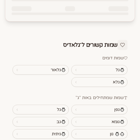
שמות קשורים ל־
גלאדיס
שמות דומים
גל
גלאור
גלא
שמות שמתחילים באות "
ג
"
גפן
גל
גומא
גב
גון
גיתית