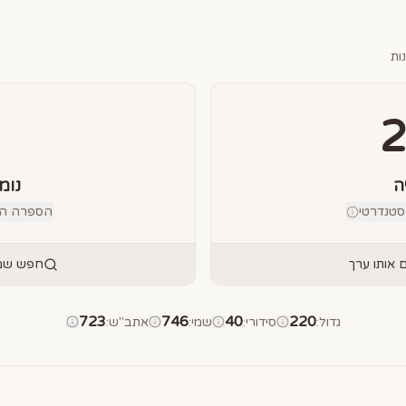
ות
ה
נומ
טנדרטי
הספרה הבוד
אותו ערך
חפש שמו
723
746
40
220
גדול
:
סידורי
:
שמי
:
אתב"ש
: