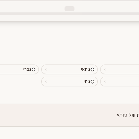
גיתאי
גברי
גיתי
של גיורא