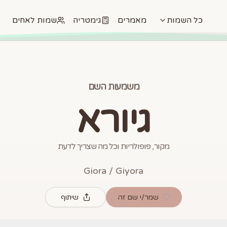
כל השמות
מאמרים
גימטריה
שמות לאחים
משמעות השם
גיורא
מקור, פופולריות וכל מה שצריך לדעת
Giora / Giyora
שמר/י שם זה
שיתוף