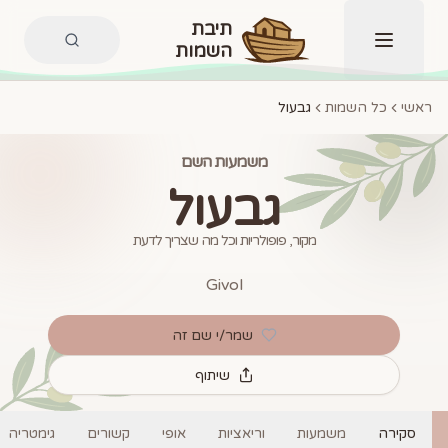
תיבת
השמות
תפריט
ראשי
כל השמות
גבעול
משמעות השם
גבעול
מקור, פופולריות וכל מה שצריך לדעת
Givol
שמר/י שם זה
שיתוף
סקירה
משמעות
וריאציות
אופי
קשורים
גימטריה