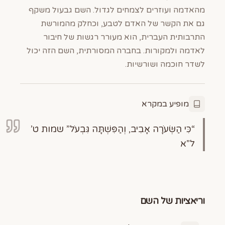
מהאדמה ועוזרים לצמחים לגדול. השם גבעול משקף
גם את הקשר של האדם לטבע, וכחלק מהמורשת
התרבותית העברית, הוא מעורר רגשות של חיבור
לאדמה ולמקורות. בחברה המסורתית, השם הזה יכול
לשדר חוכמה ושורשיות.
מופיע במקרא
“כִּי הַשְּׂעֹרָה אָבִיב, וְהַפִּשְׁתָּה גִּבְעֹל” שמות ט’
ל”א
וריאציות של השם