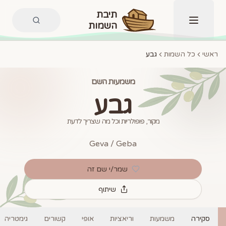
תיבת
השמות
תפריט
ראשי
כל השמות
גבע
משמעות השם
גבע
מקור, פופולריות וכל מה שצריך לדעת
Geva / Geba
שמר/י שם זה
שיתוף
סקירה
משמעות
וריאציות
אופי
קשורים
גימטריה