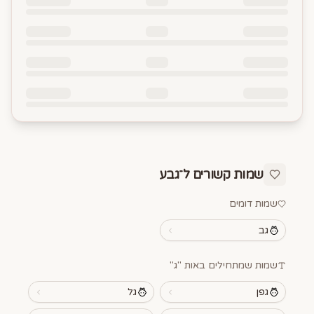
שמות קשורים ל־
גבע
שמות דומים
גב
שמות שמתחילים באות "
ג
"
גפן
גל