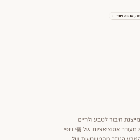
, אהבה ויופי
יצגת חיבור לטבע ולחיים
כמרכיב מרכזי של הקיום. השם גאיה נושא תחושות של הרמוניה, ביולוגיה ופריחת הטבע, והוא מעורר אסוציאציות של 품י ויופי
ם הטבע הנגזר מהמשמעות של