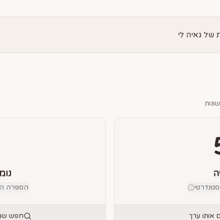
של גאיה לי
ונות
ה
נומ
טנדרטי
הספרה הבוד
אותו ערך
חפש שמו