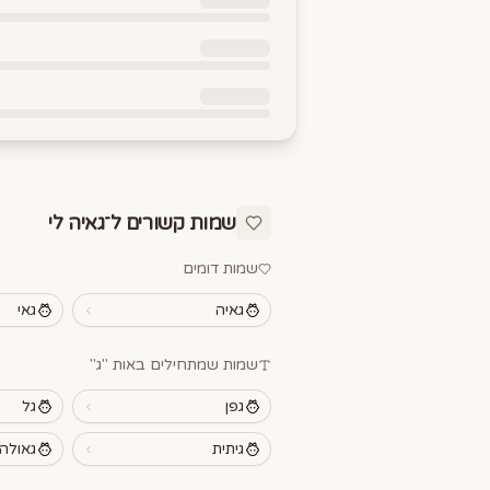
שמות קשורים ל־
גאיה לי
שמות דומים
גאיה
גאי
שמות שמתחילים באות "
ג
"
גפן
גל
גיתית
גאולה