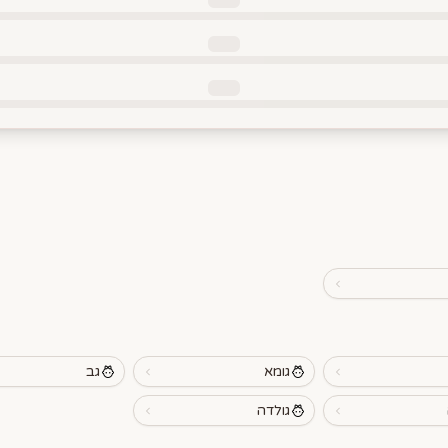
גומא
גב
גולדה