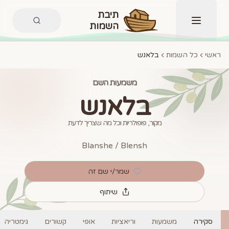
תיבת
השמות
תפריט
ראשי
כל השמות
בלאנש
משמעות השם
בלאנש
מקור, פופולריות וכל מה שצריך לדעת
Blanshe / Blensh
שמר/י שם זה
שיתוף
סקירה
משמעות
וריאציות
אופי
קשורים
גימטריה