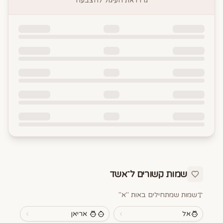
גררו את העיגול להצבעה
שמות קשורים ל־
אשד
שמות שמתחילים באות "
א
"
אל
אריאן