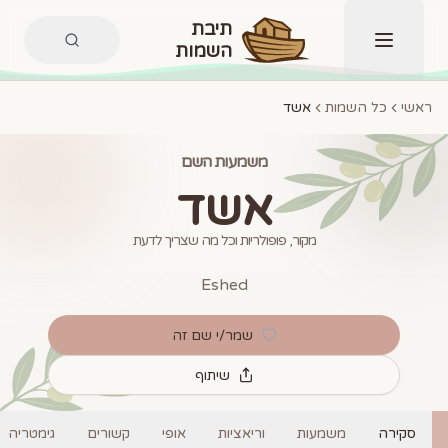
תיבת
השמות
תפריט
ראשי
כל השמות
אשד
משמעות השם
אשד
מקור, פופולריות וכל מה שצריך לדעת
Eshed
שמר/י שם זה
שיתוף
סקירה
משמעות
וריאציות
אופי
קשורים
גימטריה