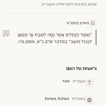
שונים בתרבות הישראלית והעברית.
מופיע במקרא
“וְאֶשֶׁד הַנְּחָלִים אֲשֶׁר נָטָה לְשֶׁבֶת עָר וְנִשְׁעַן
לִגְבוּל מוֹאָב” במדבר פרק כ”א, פסוק ט”ו.
וריאציות של השם
בעברית
אשד
באנגלית
Eshed, Eshed