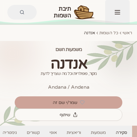
תיבת
השמות
תפריט
ראשי
כל השמות
אנדנה
משמעות השם
אנדנה
מקור, פופולריות וכל מה שצריך לדעת
Andana / Andena
שמר/י שם זה
שיתוף
סקירה
משמעות
וריאציות
אופי
קשורים
גימטריה