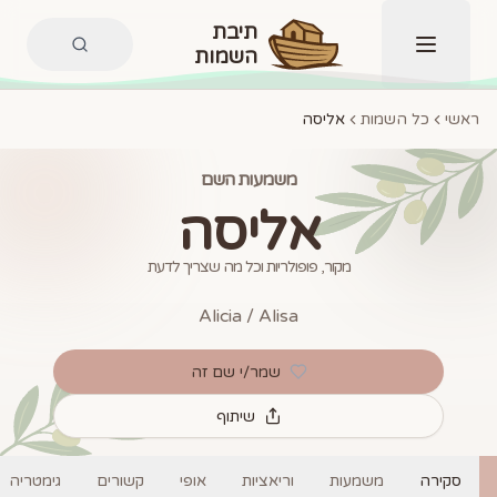
תיבת
השמות
תפריט
ראשי
כל השמות
אליסה
משמעות השם
אליסה
מקור, פופולריות וכל מה שצריך לדעת
Alicia / Alisa
שמר/י שם זה
שיתוף
סקירה
משמעות
וריאציות
אופי
קשורים
גימטריה