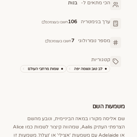
הכי מתאים ל-
בנות
ערך בגימטריה
106
חשבו בעצמכם
מספר נומרולוגי
7
חשבו בעצמכם
קטגוריות
לב טוב ונשמה יפה
שמות מרחבי העולם
משמעות השם
שם אליסה מקורו במאה הביניימית, ונובע מהשם
הצרפתי העתיק Aalis, שמהווה קיצור לשמות כמו Alice
או Adelaide עם משמעות 'אצילי' או 'נעלה'. משמעות זו