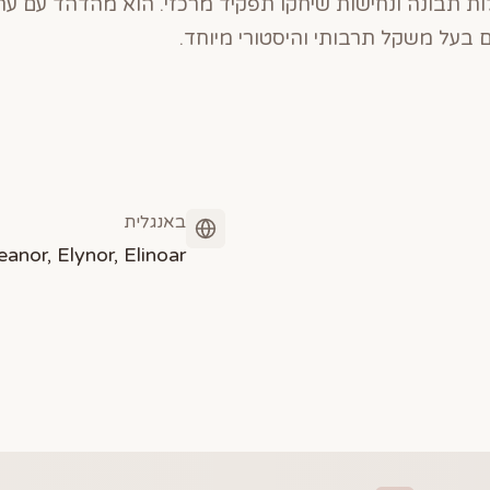
לות תבונה ונחישות שיחקו תפקיד מרכזי. הוא מהדהד עם ער
בעל משקל תרבותי והיסטורי מיוחד.
באנגלית
eanor, Elynor, Elinoar