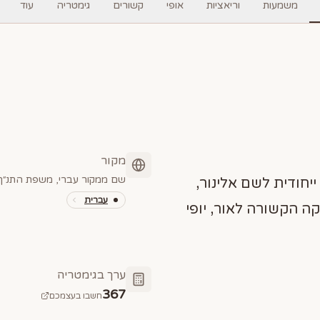
משמעות
וריאציות
אופי
קשורים
גימטריה
עוד
מקור
שם ממקור עברי, משפת התנ״ך 
יחודית לשם אלינור,
עברית
ה הקשורה לאור, יופי
ערך בגימטריה
367
חשבו בעצמכם