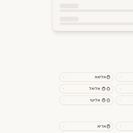
אליאא
אליאל
אלישי
אריא