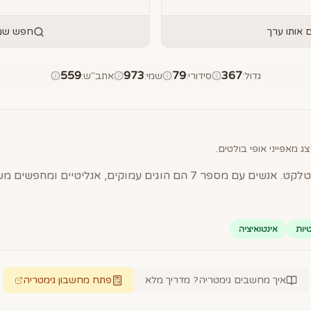
אותו ערך
חפש שמו
559
973
79
367
גדול
:
סידורי
:
שמי
:
אתב"ש
:
ג מאפייני אופי בולטים.
יות
אינטואיציה
איך מחשבים גימטריה? מדריך מלא
פתח מחשבון גימטריה