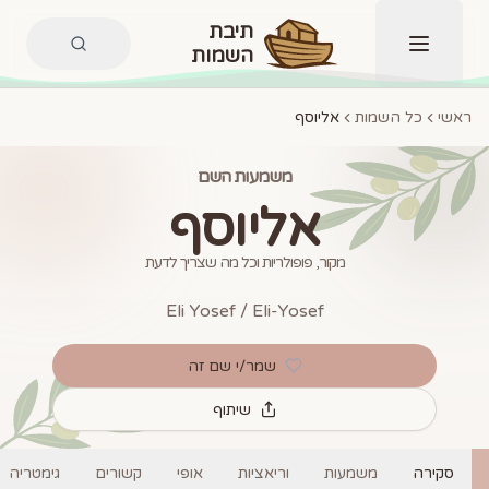
תיבת
השמות
תפריט
ראשי
כל השמות
אליוסף
משמעות השם
אליוסף
מקור, פופולריות וכל מה שצריך לדעת
Eli Yosef / Eli-Yosef
שמר/י שם זה
שיתוף
סקירה
משמעות
וריאציות
אופי
קשורים
גימטריה