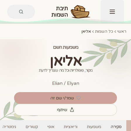
תיבת
השמות
תפריט
ראשי
כל השמות
אליאן
משמעות השם
אליאן
מקור, פופולריות וכל מה שצריך לדעת
Elian / Elyan
שמר/י שם זה
שיתוף
סקירה
משמעות
וריאציות
אופי
קשורים
גימטריה