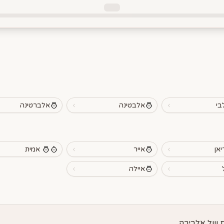
בי
אלבטינה
אלברטינה
יאן
אייר
אמית
איילה
 של אלבירה