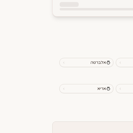
אלברטה
אריא