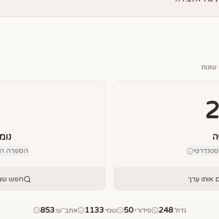
שונות
ה
נומ
טנדרטי
הספרה הבוד
אותו ערך
חפש שמו
853
1133
50
248
גדול
:
סידורי
:
שמי
:
אתב"ש
: