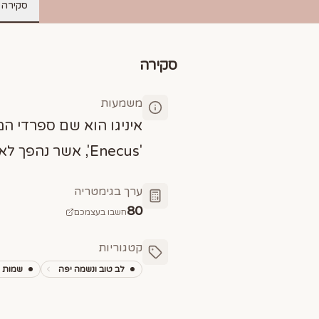
סקירה
סקירה
משמעות
איניגו הוא שם ספרדי ה
'Enecus', אשר נהפך לאיניגו.
ערך בגימטריה
80
חשבו בעצמכם
קטגוריות
לב טוב ונשמה יפה
שמות מ