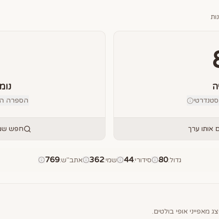
ות
ה
נומ
טנדרטי
הספרה הבוד
אותו ערך
חפש שמו
769
362
44
80
גדול
:
סידורי
:
שמי
:
אתב"ש
:
ג מאפייני אופי בולטים.