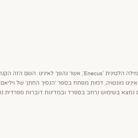
איניגו הוא שם ספרדי המקורי מהמילה הלטינית 'Enecus', אשר נהפ
ניגו מונטויה, דמות מפתח בספר 'הנסיך החתן' של ויליאם ג
 נמצא בשימוש נרחב בספרד ובמדינות דוברות ספרדית נוס