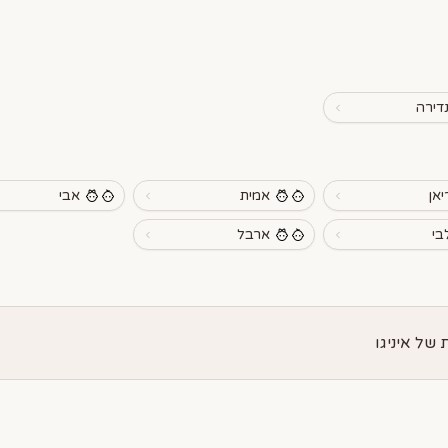
נדירה
יאן
אמית
אבי
בי
ארבל
של איניגו