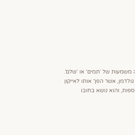
ך לאיניגו. השם הזה הקנה משמעות של 'תמים' או 'שלם'.
ולדמן, אשר הפך אותו לאייקון
פות, והוא נושא בחובו