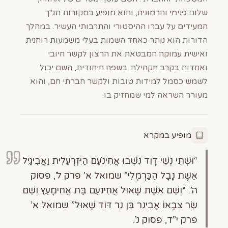
שלום פנימי והרמוניה, והוא מופיע במקורות תנ"ך
המעידים על עברו ההיסטורי והתרבותי העשיר. במהלך
הדורות הוא נותר כאחד השמות בעלי משמעות רוחנית
ואישית עמוקה המבטאת את הרצון לקשר חיובי
ואחדות בקרב הקהילה. בשפה היהודית, השם יכול
לשמש כסמל למידות טובות ולקשר חברתי חם, והוא
מעורר השראה למי שמחזיק בו.
מופיע במקרא
“וּשְׁתֵּי נְשֵׁי דָוִד נִשְׁבּוּ אֲחִינֹעַם הַיִּזְרְעֵלִית וַאֲבִיגַיִל
אֵשֶׁת נָבָל הַכַּרְמְלִי” שמואל א’ פרק ל’, פסוק
ה’. “וְשֵׁם אֵשֶׁת שָׁאוּל אֲחִינֹעַם בַּת אֲחִימָעַץ וְשֵׁם
שַׂר צְבָאוֹ אֲבִינֵר בֶּן נֵר דּוֹד שָׁאוּל” שמואל א’
פרק י”ד, פסוק נ’.