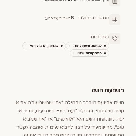
מספר נומרולוגי
8
חשבו בעצמכם
קטגוריות
לב טוב ונשמה יפה
שמחה, אהבה ויופי
מהמקורות שלנו
משמעות השם
השם אחינעם מורכב מהמילה "אח" שמשמעותה אח או
קשר משפחתי, והמילה "נעם" שפירושה נעים, חביב או
יפה. משמעות השם היא "אחי נעים" או "אח שמביא
נעם", מה שמעיד על רצון להביא נעימות ואהבה לקשר
המשפחתי והחברתי. השם עוטף מסרים של אחווה,