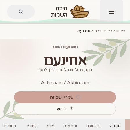
תיבת
השמות
תפריט
ראשי
כל השמות
אחינעם
משמעות השם
אחינעם
מקור, פופולריות וכל מה שצריך לדעת
Achinaam / Akhinaam
שמר/י שם זה
שיתוף
סקירה
משמעות
וריאציות
אופי
קשורים
גימטריה