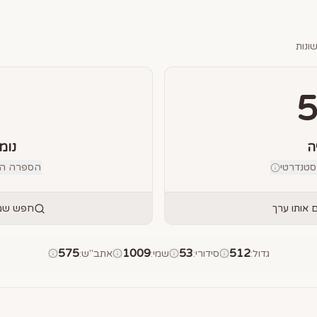
ונות
ה
נומ
טנדרטי
הספרה הבוד
אותו ערך
חפש שמו
575
1009
53
512
גדול
:
סידורי
:
שמי
:
אתב"ש
: