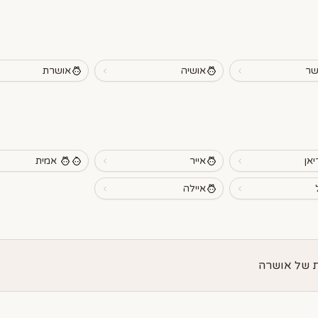
שר
אושיה
אושרת
יאן
אייר
אמית
איילה
 של אושרה