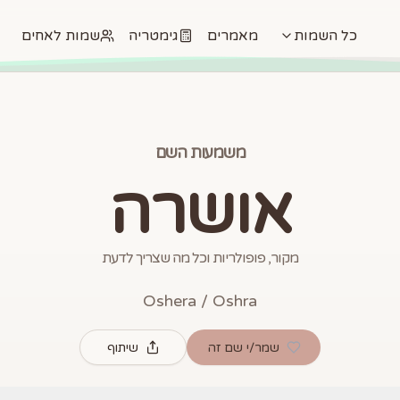
כל השמות
מאמרים
גימטריה
שמות לאחים
משמעות השם
אושרה
מקור, פופולריות וכל מה שצריך לדעת
Oshera / Oshra
שמר/י שם זה
שיתוף