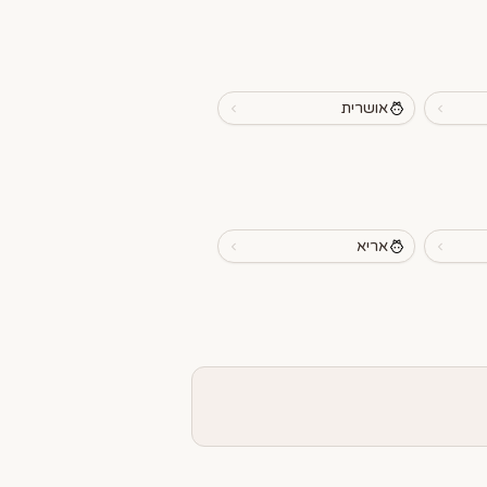
אושרית
אריא