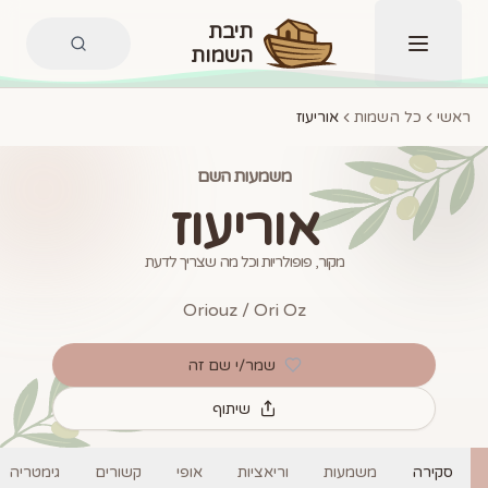
תיבת
השמות
תפריט
ראשי
כל השמות
אוריעוז
משמעות השם
אוריעוז
מקור, פופולריות וכל מה שצריך לדעת
Oriouz / Ori Oz
שמר/י שם זה
שיתוף
סקירה
משמעות
וריאציות
אופי
קשורים
גימטריה