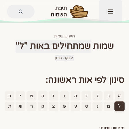
תיבת
השמות
תפריט
חיפוש שמות
שמות
שמתחילים באות "ל"
נקה סינון
סינון לפי אות ראשונה:
א
ב
ג
ד
ה
ו
ז
ח
ט
י
כ
ל
מ
נ
ס
ע
פ
צ
ק
ר
ש
ת
חיפוש שמות: