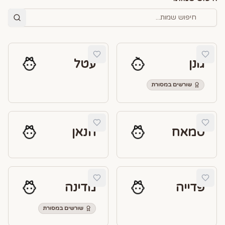
גונן
עטל
שורשים במסורת
סמאח
חנאן
פדייה
מדינה
שורשים במסורת