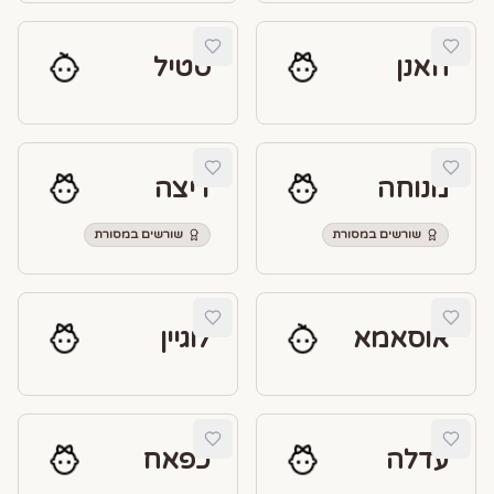
חאנן
סטיל
מנוחה
דיצה
שורשים במסורת
שורשים במסורת
אוסאמא
לוגיין
עדלה
כפאח