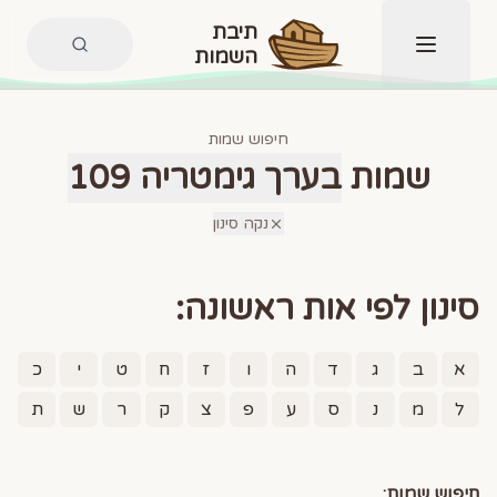
תיבת
השמות
תפריט
חיפוש שמות
שמות
בערך גימטריה 109
נקה סינון
סינון לפי אות ראשונה:
א
ב
ג
ד
ה
ו
ז
ח
ט
י
כ
ל
מ
נ
ס
ע
פ
צ
ק
ר
ש
ת
חיפוש שמות: